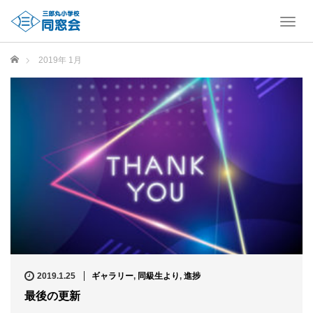
T
o
g
ホーム
2019年 1月
g
l
e
n
a
v
i
g
a
t
i
o
n
2019.1.25
ギャラリー
,
同級生より
,
進捗
最後の更新