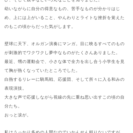
幼いながらに自分の得意なもの、苦手なものが分かりはじ
め、上には上がいること、やんわりとライトな挫折を覚えた
のもこの頃からだった気がします。
壁球に天下、オルガン演奏にマンガ。目に映るすべてのもの
が刺激的でワクワクし夢中なものがたくさんありました。
最近、甥の運動会で、小さな体で全力を出し合う小学生を見
て胸が熱くなっていたところでした。
白熱するリレーに騎馬戦、応援団、そして所々に入る和みの
表現演技。
大きな声で応援しながら視線の先に重ね思い出すこの頃の自
分たち。
おっと涙が。
私はうっかり多めの人間なのでいかんせん頼りないですが、