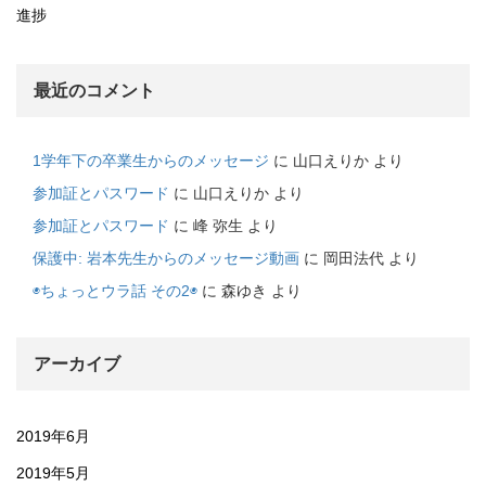
進捗
最近のコメント
1学年下の卒業生からのメッセージ
に
山口えりか
より
参加証とパスワード
に
山口えりか
より
参加証とパスワード
に
峰 弥生
より
保護中: 岩本先生からのメッセージ動画
に
岡田法代
より
◉ちょっとウラ話 その2◉
に
森ゆき
より
アーカイブ
2019年6月
2019年5月