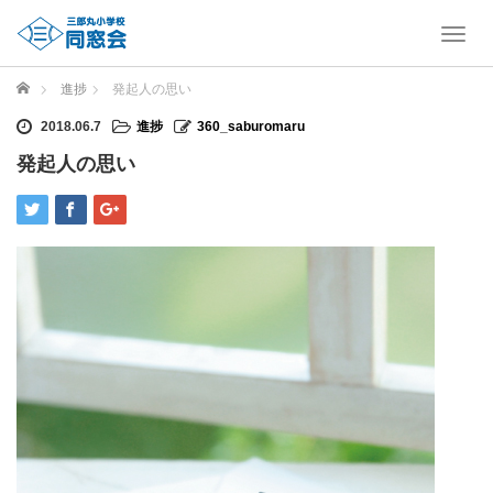
T
o
g
ホーム
進捗
発起人の思い
g
l
2018.06.7
進捗
360_saburomaru
e
発起人の思い
n
a
v
i
g
a
t
i
o
n