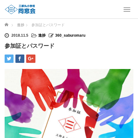
T
o
g
ホーム
進捗
参加証とパスワード
g
l
2018.11.5
進捗
360_saburomaru
e
参加証とパスワード
n
a
v
i
g
a
t
i
o
n