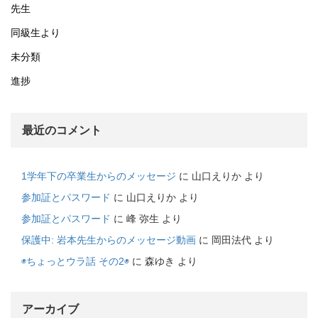
先生
同級生より
未分類
進捗
最近のコメント
1学年下の卒業生からのメッセージ
に
山口えりか
より
参加証とパスワード
に
山口えりか
より
参加証とパスワード
に
峰 弥生
より
保護中: 岩本先生からのメッセージ動画
に
岡田法代
より
◉ちょっとウラ話 その2◉
に
森ゆき
より
アーカイブ