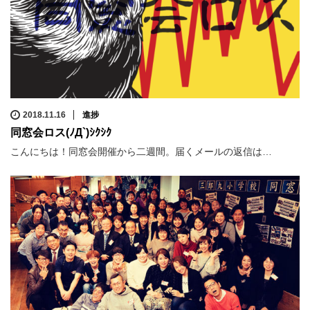
2018.11.16
進捗
同窓会ロス(ﾉД`)ｼｸｼｸ
こんにちは！同窓会開催から二週間。届くメールの返信は…