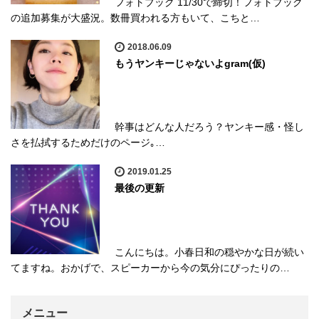
フォトブック 11/30で締切！フォトブック
の追加募集が大盛況。数冊買われる方もいて、こちと…
2018.06.09
もうヤンキーじゃないよgram(仮)
幹事はどんな人だろう？ヤンキー感・怪し
さを払拭するためだけのページ｡…
2019.01.25
最後の更新
こんにちは。小春日和の穏やかな日が続い
てますね。おかげで、スピーカーから今の気分にぴったりの…
メニュー